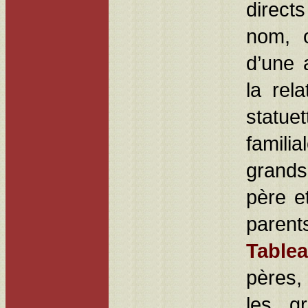
directs
nom, o
d’une 
la rel
statu
famili
grands
père e
parent
Table
pères,
les gr