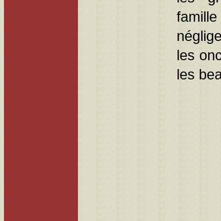
famill
néglig
les onc
les be