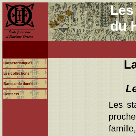
Les 
du 
La
Caracteristiques
Les collections
Banque de données
Le
Contacts
Les st
proche
famille