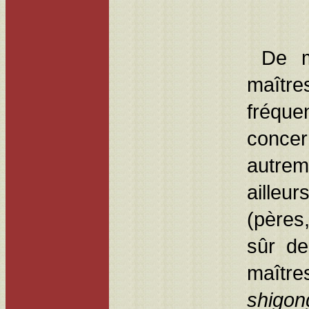
De mê
maîtr
fréqu
concer
autrem
ailleu
(pères,
sûr de
maître
shigon